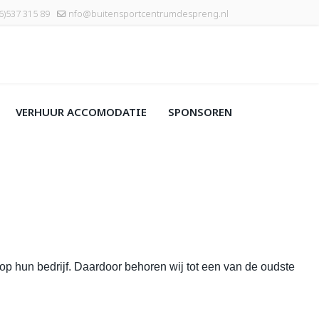
6)537 315 89
nfo@buitensportcentrumdespreng.nl
VERHUUR ACCOMODATIE
SPONSOREN
p hun bedrijf. Daardoor behoren wij tot een van de oudste