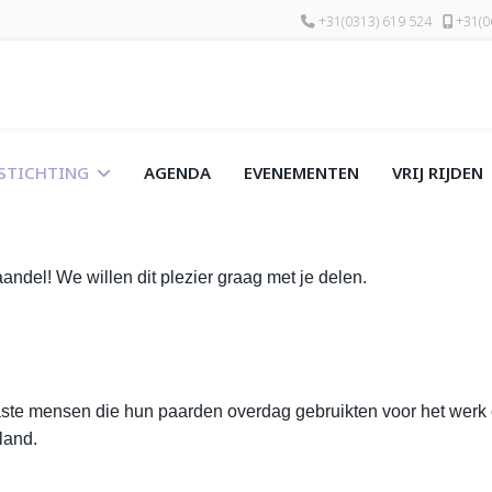
+31(0313) 619 524
+31(0
STICHTING
AGENDA
EVENEMENTEN
VRIJ RIJDEN
andel! We willen dit plezier graag met je delen.
aste mensen die hun paarden overdag gebruikten voor het werk o
land.