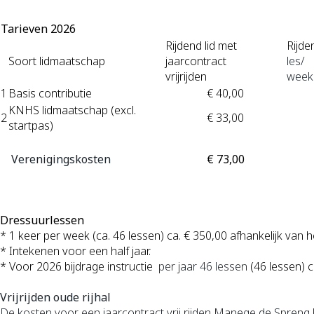
Tarieven 2026
Rijdend lid met
Rijden
Soort lidmaatschap
jaarcontract
les/
vrijrijden
week
1
Basis contributie
€ 40,00
KNHS lidmaatschap (excl.
2
€ 33,00
startpas)
Verenigingskosten
€ 73,00
Dressuurlessen
* 1 keer per week (ca. 46 lessen) ca. € 350,00 afhankelijk van he
* Intekenen voor een half jaar.
* Voor 2026 b
ijdrage instructie
per jaar 46 lessen
(46 lessen) c
Vrijrijden oude rijhal
De kosten voor een jaarcontract vrij rijden Manege de Spreng