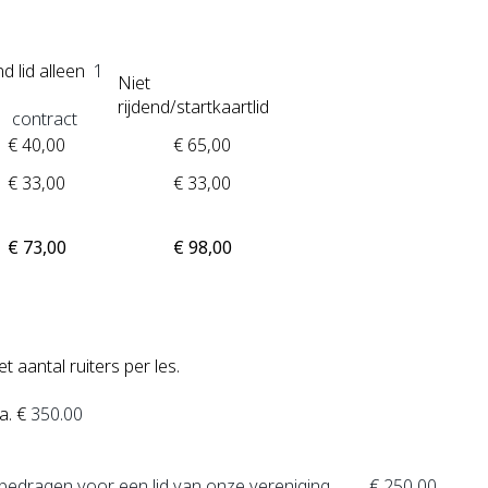
d lid alleen
1
Niet
rijdend/startkaartlid
contract
€ 40,00
€ 65,00
€ 33,00
€ 33,00
€ 73,00
€ 98,00
t aantal ruiters per les.
a. €
350.00
 bedragen voor een lid van onze vereniging
€ 250,00.